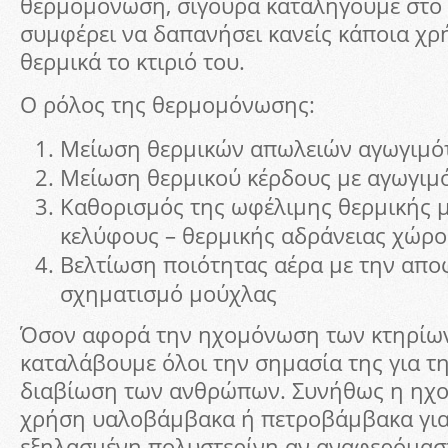
θερμομόνωση, σίγουρα καταλήγουμε στο
συμφέρει να δαπανήσει κανείς κάποια χρ
θερμικά το κτιριό του.
Ο ρόλος της θερμομόνωσης:
Μείωση θερμικών απωλειών αγωγιμότ
Μείωση θερμικού κέρδους με αγωγιμό
Καθορισμός της ωφέλιμης θερμικής μ
κελύφους – θερμικής αδράνειας χώρ
Βελτίωση ποιότητας αέρα με την απ
σχηματισμό μούχλας
Όσον αφορά την ηχομόνωση των κτηρίων
καταλάβουμε όλοι την σημασία της για τ
διαβίωση των ανθρώπων. Συνήθως η ηχο
χρήση υαλοβάμβακα ή πετροβάμβακα για τ
εξηλασμένη πολυστερίνη αν αναφερόμαστ