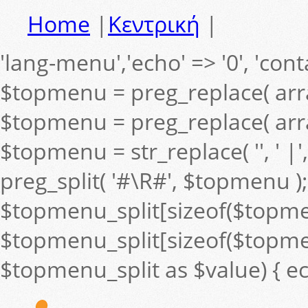
Home
|
Κεντρική
|
'lang-menu','echo' => '0', 'contai
$topmenu = preg_replace( arra
$topmenu = preg_replace( arra
$topmenu = str_replace( '', ' 
preg_split( '#\R#', $topmenu );
$topmenu_split[sizeof($topmenu_s
$topmenu_split[sizeof($topmenu
$topmenu_split as $value) { ec