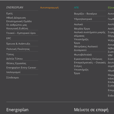
ENERGOPLAN
Αυτοπαραγωγή
ΑΠΕ
Εξοι
Εμείς
Βιομάζα – Βιοαέριο
Αυτο
Ηθική Δέσμευση
Υδροηλεκτρικά
Γεωθ
Επιστημονική Ομάδα
Αιολικά
Αντλ
Οι ανθρώποι μας
Κοινωνική Ευθύνη
Μεγάλα Έργα
Αντλ
Αιολικά συστήματα μικρής
Συγκ
Γενικοί – Εμπορικοί όροι
κλίμακας
Θέρμ
EPC
Υποστήριξη
Ψύξη
Έργα
Έρευνα & Ανάπτυξη
Αντι
Μετρήσεις Αιολικού
λέβη
Πολιτική Ποιότητας
Δυναμικού
Συστ
Τύπος
Φωτοβολταϊκά
VRV
Δελτία Τύπου
Εγκαταστάσεις Επίγειες
Σύστ
Επαγγελματικές – Οικιακές
Δευτ
Θέσεις Εργασίας
Στέγες
συμ
Energoplan Entry Career
Υποστήριξη
Ηλιο
Ισολογισμοί
Έργα
Θερμ
Σύνδεσμοι
πάνε
Επιλ
Συλλ
Επεμ
Ενδε
Energoplan
Μείνετε σε επαφή