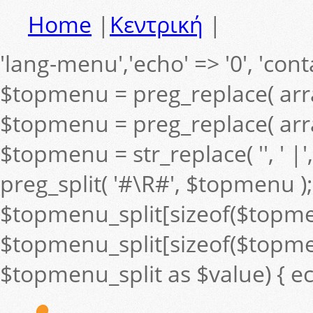
Home
|
Κεντρική
|
'lang-menu','echo' => '0', 'contai
$topmenu = preg_replace( arra
$topmenu = preg_replace( arra
$topmenu = str_replace( '', ' 
preg_split( '#\R#', $topmenu );
$topmenu_split[sizeof($topmenu_s
$topmenu_split[sizeof($topmenu
$topmenu_split as $value) { ec