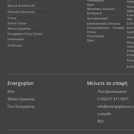
Υποστήριξη
Ψύξη
Έργα
Έρευνα & Ανάπτυξη
Αντι
Μετρήσεις Αιολικού
λέβη
Πολιτική Ποιότητας
Δυναμικού
Συστ
Τύπος
Φωτοβολταϊκά
VRV
Δελτία Τύπου
Εγκαταστάσεις Επίγειες
Σύστ
Επαγγελματικές – Οικιακές
Δευτ
Θέσεις Εργασίας
Στέγες
συμ
Energoplan Entry Career
Υποστήριξη
Ηλιο
Ισολογισμοί
Έργα
Θερμ
Σύνδεσμοι
πάνε
Επιλ
Συλλ
Επεμ
Ενδε
Energoplan
Μείνετε σε επαφή
Νέα
Πού βρισκόμαστε
Θέσεις Εργασίας
(+30)211 411 0071
Γίνε Συνεργάτης
info@energoplansa.
LinkedIn
RSS