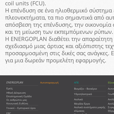
coil units (FCU).
Η επένδυση σε ένα ηλιοθερμικό σύστημα 
πλεονεκτήματα, τα πιο σημαντικά από α
απόσβεση της επένδυσης, την οικονομία 
και τη μείωση των εκπεμπόμενων ρύπων.
Η ENERGOPLAN διαθέτει την απαραίτητη 
σχεδιασμό μιας άρτιας και αξιόπιστης τε
προσαρμοσμένη στις δικές σας ανάγκες. 
για μια δωρεάν προμελέτη εφαρμογής.
ENERGOPLAN
Αυτοπαραγωγή
ΑΠΕ
Εξοι
Εμείς
Βιομάζα – Βιοαέριο
Αυτο
Ηθική Δέσμευση
Υδροηλεκτρικά
Γεωθ
Επιστημονική Ομάδα
Αιολικά
Αντλ
Οι ανθρώποι μας
Κοινωνική Ευθύνη
Μεγάλα Έργα
Αντλ
Αιολικά συστήματα μικρής
Συγκ
Γενικοί – Εμπορικοί όροι
κλίμακας
Θέρμ
EPC