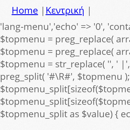
Home
|
Κεντρική
|
'lang-menu','echo' => '0', 'contai
$topmenu = preg_replace( arra
$topmenu = preg_replace( arra
$topmenu = str_replace( '', ' 
preg_split( '#\R#', $topmenu );
$topmenu_split[sizeof($topmenu_s
$topmenu_split[sizeof($topmenu
$topmenu_split as $value) { ec