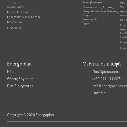
Τύπος
Φωτοβολταϊκά
VRV
Δελτία Τύπου
Εγκαταστάσεις Επίγειες
Σύστ
Επαγγελματικές – Οικιακές
Δευτ
Θέσεις Εργασίας
Στέγες
συμ
Energoplan Entry Career
Υποστήριξη
Ηλιο
Ισολογισμοί
Έργα
Θερμ
Σύνδεσμοι
πάνε
Επιλ
Συλλ
Επεμ
Ενδε
Energoplan
Μείνετε σε επαφή
Νέα
Πού βρισκόμαστε
Θέσεις Εργασίας
(+30)211 411 0071
Γίνε Συνεργάτης
info@energoplansa.
LinkedIn
RSS
Copyright © 2026 Energoplan