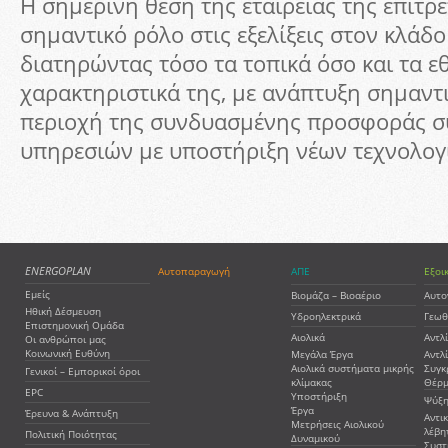
Η σημερινή θέση της εταιρείας της επιτρέ
σημαντικό ρόλο στις εξελίξεις στον κλάδο
διατηρώντας τόσο τα τοπικά όσο και τα εθ
χαρακτηριστικά της, με ανάπτυξη σημαντ
περιοχή της συνδυασμένης προσφοράς 
υπηρεσιών με υποστήριξη νέων τεχνολογ
ENERGOPLAN
Αυτοπαραγωγή
ΑΠΕ
Εξοι
Εμείς
Βιομάζα – Βιοαέριο
Αυτο
Ηθική Δέσμευση
Υδροηλεκτρικά
Γεωθ
Επιστημονική Ομάδα
Αιολικά
Αντλ
Οι ανθρώποι μας
Κοινωνική Ευθύνη
Μεγάλα Έργα
Αντλ
Αιολικά συστήματα μικρής
Συγκ
Γενικοί – Εμπορικοί όροι
κλίμακας
Θέρμ
EPC
Υποστήριξη
Ψύξη
Έργα
Έρευνα & Ανάπτυξη
Αντι
Μετρήσεις Αιολικού
λέβη
Πολιτική Ποιότητας
Δυναμικού
Συστ