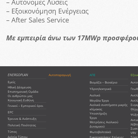
– Αυτόνομες Λύσεις
– Εξοικονόμηση Ενέργειας
– After Sales Service
Με εμπειρία άνω των 17ΜWp προσφέρουμ
ENERGOPLAN
Αυτοπαραγωγή
ΑΠΕ
Εξοι
Εμείς
Βιομάζα – Βιοαέριο
Αυτο
Ηθική Δέσμευση
Υδροηλεκτρικά
Γεωθ
Επιστημονική Ομάδα
Αιολικά
Αντλ
Οι ανθρώποι μας
Κοινωνική Ευθύνη
Μεγάλα Έργα
Αντλ
Αιολικά συστήματα μικρής
Συγκ
Γενικοί – Εμπορικοί όροι
κλίμακας
Θέρμ
EPC
Υποστήριξη
Ψύξη
Έργα
Έρευνα & Ανάπτυξη
Αντι
Μετρήσεις Αιολικού
λέβη
Πολιτική Ποιότητας
Δυναμικού
Συστ
Τύπος
Φωτοβολταϊκά
VRV
Δελτία Τύπου
Εγκαταστάσεις Επίγειες
Σύστ