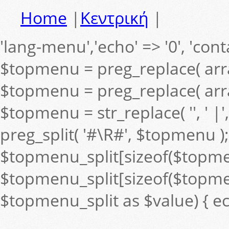
Home
|
Κεντρική
|
'lang-menu','echo' => '0', 'contai
$topmenu = preg_replace( arra
$topmenu = preg_replace( arra
$topmenu = str_replace( '', ' 
preg_split( '#\R#', $topmenu );
$topmenu_split[sizeof($topmenu_s
$topmenu_split[sizeof($topmenu
$topmenu_split as $value) { ec