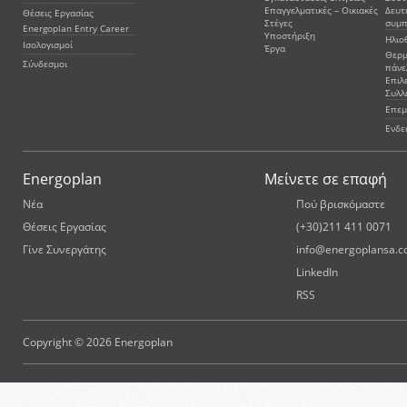
Επαγγελματικές – Οικιακές
Δευτ
Θέσεις Εργασίας
Στέγες
συμ
Energoplan Entry Career
Υποστήριξη
Ηλιο
Ισολογισμοί
Έργα
Θερμ
Σύνδεσμοι
πάνε
Επιλ
Συλλ
Επεμ
Ενδε
Energoplan
Μείνετε σε επαφή
Νέα
Πού βρισκόμαστε
Θέσεις Εργασίας
(+30)211 411 0071
Γίνε Συνεργάτης
info@energoplansa.
LinkedIn
RSS
Copyright © 2026 Energoplan