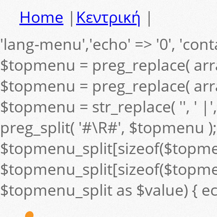
Home
|
Κεντρική
|
'lang-menu','echo' => '0', 'contai
$topmenu = preg_replace( arra
$topmenu = preg_replace( arra
$topmenu = str_replace( '', ' 
preg_split( '#\R#', $topmenu );
$topmenu_split[sizeof($topmenu_s
$topmenu_split[sizeof($topmenu
$topmenu_split as $value) { ec