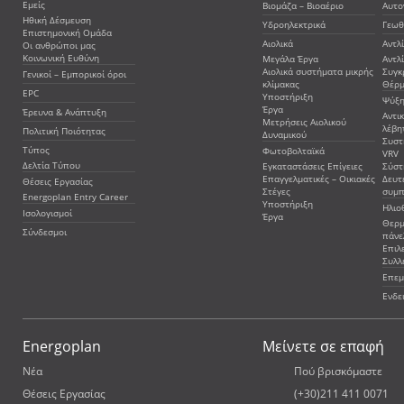
Εμείς
Βιομάζα – Βιοαέριο
Αυτο
Ηθική Δέσμευση
Υδροηλεκτρικά
Γεωθ
Επιστημονική Ομάδα
Αιολικά
Αντλ
Οι ανθρώποι μας
Κοινωνική Ευθύνη
Μεγάλα Έργα
Αντλ
Αιολικά συστήματα μικρής
Συγκ
Γενικοί – Εμπορικοί όροι
κλίμακας
Θέρμ
EPC
Υποστήριξη
Ψύξη
Έργα
Έρευνα & Ανάπτυξη
Αντι
Μετρήσεις Αιολικού
λέβη
Πολιτική Ποιότητας
Δυναμικού
Συστ
Τύπος
Φωτοβολταϊκά
VRV
Δελτία Τύπου
Εγκαταστάσεις Επίγειες
Σύστ
Επαγγελματικές – Οικιακές
Δευτ
Θέσεις Εργασίας
Στέγες
συμ
Energoplan Entry Career
Υποστήριξη
Ηλιο
Ισολογισμοί
Έργα
Θερμ
Σύνδεσμοι
πάνε
Επιλ
Συλλ
Επεμ
Ενδε
Energoplan
Μείνετε σε επαφή
Νέα
Πού βρισκόμαστε
Θέσεις Εργασίας
(+30)211 411 0071