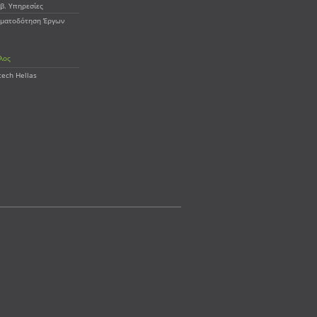
β. Υπηρεσίες
ματοδότηση Έργων
λος
tech Hellas