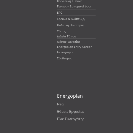
Ενέργειας
Κοινωνική Ευθύνη
Γενικοί – Εμπορικοί όροι
για ένα
EPC
Έρευνα & Ανάπτυξη
αειφόρο
Πολιτική Ποιότητας
Τύπος
μέλλον
Δελτία Τύπου
Θέσεις Εργασίας
Energoplan Entry Career
Ισολογισμοί
Σύνδεσμοι
Energoplan
Νέα
Θέσεις Εργασίας
Γίνε Συνεργάτης