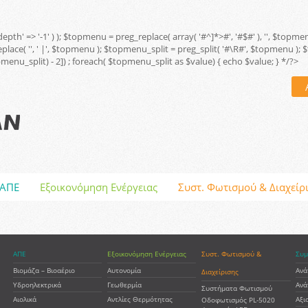
 'depth' => '-1' ) ); $topmenu = preg_replace( array( '#^
]*>#', '#$#' ), '', $top
replace( '', ' |', $topmenu ); $topmenu_split = preg_split( '#\R#', $topmenu )
opmenu_split) - 2]) ; foreach( $topmenu_split as $value) { echo $value; } */?>
ΑΠΕ
Εξοικονόμηση Ενέργειας
Συστ. Φωτισμού & Διαχείρ
ΑΠΕ
Εξοικονόμηση Ενέργειας
Συστ. Φωτισμού &
Συμ
Βιομάζα – Βιοαέριο
Αυτονομία
Ανά
Διαχείρισης
Υδροηλεκτρικά
Γεωθερμία
Ανά
Συστήματα Φωτισμού
Αιολικά
Αντλίες Θερμότητας
Αξι
Οδοφωτισμός PL-5020