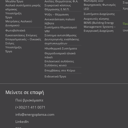
Φωτισμός LED
Μεγάλα Έργα
Αντλίες Θερμότητας Φ.Α.
Συμ
Βιομηχανικός Φωτισμός
Αιολικά συστήματα μικρής
Συγκριτικό κόστους
Χρη
LED
κλίμακας
Θέρμανσης Ε.Μ.Π.
Υποστήριξη
Συστήματα Διαχείρισης
Ψύξη – Θέρμανση
Έργα
Ανιχνευτές κίνησης
Αντικατάσταση παλιού
Μετρήσεις Αιολικού
BEMS (Building Energy
λέβητα
Όμι
Δυναμικού
Management System) –
Συστήματα Κλιματισμού
Φωτοβολταϊκά
Uni
Ενεργειακή Διαχείριση
VRV
Εγκαταστάσεις Επίγειες
Σύστημα αντιστάθμισης
Επαγγελματικές – Οικιακές
Δευτερογενής εναλλάκτης
Στέγες
συμπυκνωμάτων
Υποστήριξη
Ηλιοθερμικά Συστήματα
Έργα
Θερμοδυναμικά ηλιακά
πάνελ
Επιλεκτικοί συλλέκτες
Συλλέκτες κενού
Επεμβάσεις στο Κτίριο
Ενδεικτικά Έργα
Μείνετε σε επαφή
Πού βρισκόμαστε
(+30)211 411 0071
info@energoplansa.com
LinkedIn