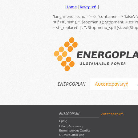
Home
|
Κεντρική
|
'lang-menu','echo' => '0', 'container' => 'false',
'#
]*>#', '##' ), '', $topmenu ); $topmenu = str_
= str_replace(' |', '', $topmenu_split[sizeof($t
ENERGOPLAN
Αυτοπαραγωγή
ENERGOPLAN
Αυτοπαραγωγή
Εμείς
Εξοικονόμηση
Ηθική Δέσμευση
Επιστημονική Ομάδα
Οι ανθρώποι μας