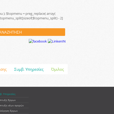
menu ); $topmenu = preg_replace( array(
; $topmenu_split[sizeof($topmenu_split) - 2]
ισης
Συμβ. Υπηρεσίες
Όμιλος
β. Υπηρεσίες
πτυξη Έργων
πτυξη νέων αγορών
ολόγηση Έργων