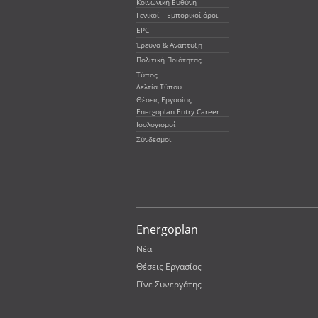
Ενέργειας
Κοινωνική Ευθύνη
Γενικοί – Εμπορικοί όροι
για ένα
EPC
Έρευνα & Ανάπτυξη
αειφόρο
Πολιτική Ποιότητας
Τύπος
μέλλον
Δελτία Τύπου
Θέσεις Εργασίας
Energoplan Entry Career
Ισολογισμοί
Σύνδεσμοι
Energoplan
Νέα
Θέσεις Εργασίας
Γίνε Συνεργάτης