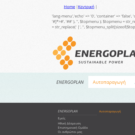
Home
|
Κεντρική
|
'lang-menu','echo' => '0', 'container' => 'false',
'#
]*>#', '##' ), '', $topmenu ); $topmenu = str_
= str_replace(' |', '', $topmenu_split[sizeof($t
ENERGOPLAN
Αυτοπαραγωγή
ENERGOPLAN
Αυτοπαραγωγή
Εμείς
Εξοικονόμηση
Ηθική Δέσμευση
Επιστημονική Ομάδα
Οι ανθρώποι μας