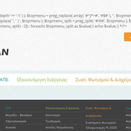
 'depth' => '-1' ) ); $topmenu = preg_replace( array( '#^
]*>#', '#$#' ), '', $top
replace( '', ' |', $topmenu ); $topmenu_split = preg_split( '#\R#', $topmenu )
opmenu_split) - 2]) ; foreach( $topmenu_split as $value) { echo $value; } */?>
ΑΠΕ
Εξοικονόμηση Ενέργειας
Συστ. Φωτισμού & Διαχείρ
ΑΠΕ
Εξοικονόμηση Ενέργειας
Συστ. Φωτισμού &
Συμ
Βιομάζα – Βιοαέριο
Αυτονομία
Ανά
Διαχείρισης
Υδροηλεκτρικά
Γεωθερμία
Ανά
Συστήματα Φωτισμού
Αιολικά
Αντλίες Θερμότητας
Αξι
Οδοφωτισμός PL-5020