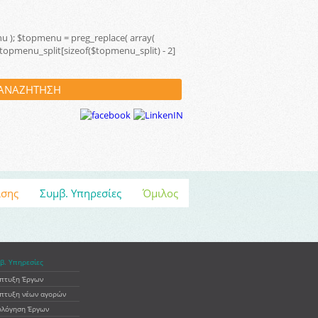
menu ); $topmenu = preg_replace( array(
; $topmenu_split[sizeof($topmenu_split) - 2]
ισης
Συμβ. Υπηρεσίες
Όμιλος
β. Υπηρεσίες
πτυξη Έργων
πτυξη νέων αγορών
ολόγηση Έργων