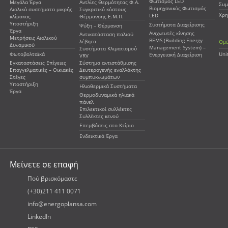
Φωτισμός LED
Μεγάλα Έργα
Αντλίες Θερμότητας Φ.Α.
Συμ
Βιομηχανικός Φωτισμός
Αιολικά συστήματα μικρής
Συγκριτικό κόστους
Χρη
LED
κλίμακας
Θέρμανσης Ε.Μ.Π.
Υποστήριξη
Συστήματα Διαχείρισης
Ψύξη – Θέρμανση
Έργα
Ανιχνευτές κίνησης
Αντικατάσταση παλιού
Μετρήσεις Αιολικού
BEMS (Building Energy
λέβητα
Όμι
Δυναμικού
Management System) –
Συστήματα Κλιματισμού
Φωτοβολταϊκά
Uni
Ενεργειακή Διαχείριση
VRV
Εγκαταστάσεις Επίγειες
Σύστημα αντιστάθμισης
Επαγγελματικές – Οικιακές
Δευτερογενής εναλλάκτης
Στέγες
συμπυκνωμάτων
Υποστήριξη
Ηλιοθερμικά Συστήματα
Έργα
Θερμοδυναμικά ηλιακά
πάνελ
Επιλεκτικοί συλλέκτες
Συλλέκτες κενού
Επεμβάσεις στο Κτίριο
Ενδεικτικά Έργα
Μείνετε σε επαφή
Πού βρισκόμαστε
(+30)211 411 0071
info@energoplansa.com
LinkedIn