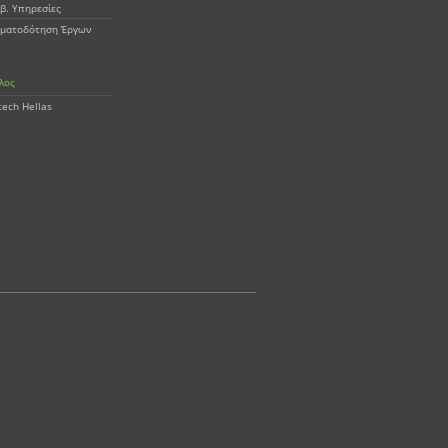
β. Υπηρεσίες
ματοδότηση Έργων
λος
tech Hellas