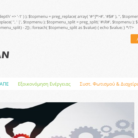
 'depth' => '-1' ) ); $topmenu = preg_replace( array( '#^
]*>#', '#$#' ), '', $top
replace( '', ' |', $topmenu ); $topmenu_split = preg_split( '#\R#', $topmenu )
opmenu_split) - 2]) ; foreach( $topmenu_split as $value) { echo $value; } */?>
ΑΠΕ
Εξοικονόμηση Ενέργειας
Συστ. Φωτισμού & Διαχείρ