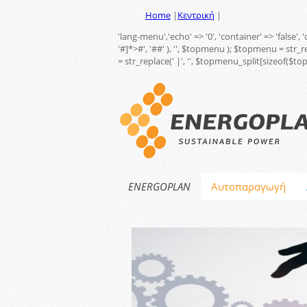
Home
|
Κεντρική
|
'lang-menu','echo' => '0', 'container' => 'false',
'#
]*>#', '##' ), '', $topmenu ); $topmenu = str_
= str_replace(' |', '', $topmenu_split[sizeof($t
ENERGOPLAN
Αυτοπαραγωγή