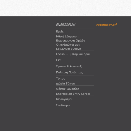
ENERGOPLAN
Αυτοπαραγωγή
Εμείς
Ηθική Δέσμευση
Επιστημονική Ομάδα
Οι ανθρώποι μας
Κοινωνική Ευθύνη
Γενικοί – Εμπορικοί όροι
EPC
Έρευνα & Ανάπτυξη
Πολιτική Ποιότητας
Τύπος
Δελτία Τύπου
Θέσεις Εργασίας
Energoplan Entry Career
Ισολογισμοί
Σύνδεσμοι