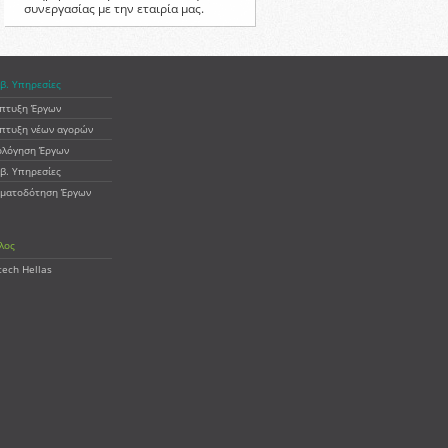
συνεργασίας με την εταιρία μας.
β. Υπηρεσίες
πτυξη Έργων
πτυξη νέων αγορών
ολόγηση Έργων
β. Υπηρεσίες
ματοδότηση Έργων
λος
tech Hellas