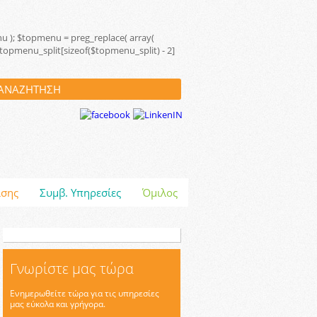
menu ); $topmenu = preg_replace( array(
; $topmenu_split[sizeof($topmenu_split) - 2]
ισης
Συμβ. Υπηρεσίες
Όμιλος
Γνωρίστε μας τώρα
Ενημερωθείτε τώρα για τις υπηρεσίες
μας εύκολα και γρήγορα.