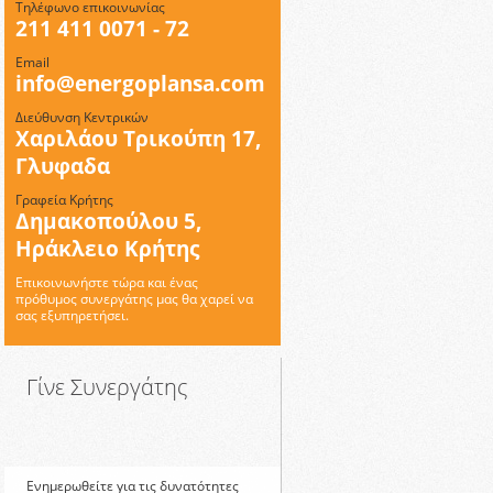
Τηλέφωνο επικοινωνίας
211 411 0071 - 72
Email
info@energoplansa.com
Διεύθυνση Κεντρικών
Χαριλάου Τρικούπη 17,
Γλυφαδα
Γραφεία Κρήτης
Δημακοπούλου 5,
Ηράκλειο Κρήτης
Επικοινωνήστε τώρα και ένας
πρόθυμος συνεργάτης μας θα χαρεί να
σας εξυπηρετήσει.
Γίνε Συνεργάτης
Ενημερωθείτε για τις δυνατότητες