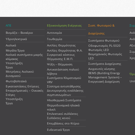
ΑΠΕ
Εξοικονόμηση Ενέργειας
Συστ. Φωτισμού &
Συμ
Βιομάζα – Βιοαέριο
Αυτονομία
Ανά
Διαχείρισης
Υδροηλεκτρικά
Γεωθερμία
Ανά
Συστήματα Φωτισμού
Αιολικά
Αντλίες Θερμότητας
Αξι
Οδοφωτισμός PL-5020
Φωτισμός LED
Μεγάλα Έργα
Αντλίες Θερμότητας Φ.Α.
Συμ
Βιομηχανικός Φωτισμός
Αιολικά συστήματα μικρής
Συγκριτικό κόστους
Χρη
LED
κλίμακας
Θέρμανσης Ε.Μ.Π.
Υποστήριξη
Συστήματα Διαχείρισης
Ψύξη – Θέρμανση
Έργα
Ανιχνευτές κίνησης
Αντικατάσταση παλιού
Μετρήσεις Αιολικού
BEMS (Building Energy
λέβητα
Όμι
Δυναμικού
Management System) –
Συστήματα Κλιματισμού
Φωτοβολταϊκά
Uni
Ενεργειακή Διαχείριση
VRV
Εγκαταστάσεις Επίγειες
Σύστημα αντιστάθμισης
Επαγγελματικές – Οικιακές
Δευτερογενής εναλλάκτης
Στέγες
συμπυκνωμάτων
Υποστήριξη
Ηλιοθερμικά Συστήματα
Έργα
Θερμοδυναμικά ηλιακά
πάνελ
Επιλεκτικοί συλλέκτες
Συλλέκτες κενού
Επεμβάσεις στο Κτίριο
Ενδεικτικά Έργα